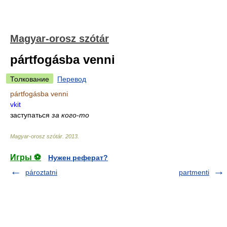
Magyar-orosz szótár
pártfogásba venni
Толкование
Перевод
pártfogásba venni
vkit
заступаться
за кого-то
Magyar-orosz szótár
.
2013
.
Игры ⚽
Нужен реферат?
pároztatni
partmenti